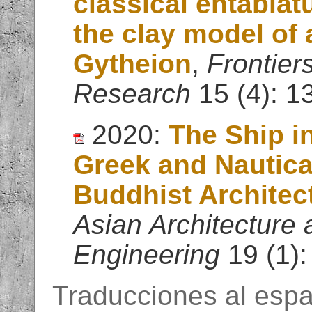
classical entablatu
the clay model of 
Gytheion
,
Frontiers
Research
15 (4): 1
2020:
The Ship i
Greek and Nautical
Buddhist Architec
Asian Architecture 
Engineering
19 (1):
Traducciones al espa