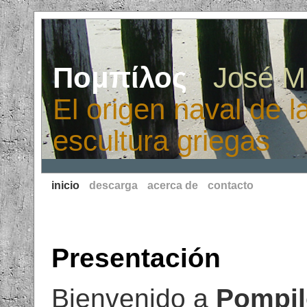
Πομπίλος
· José M
El origen naval de la
escultura griegas
inicio
descarga
acerca de
contacto
Presentación
Bienvenido a
Pompil