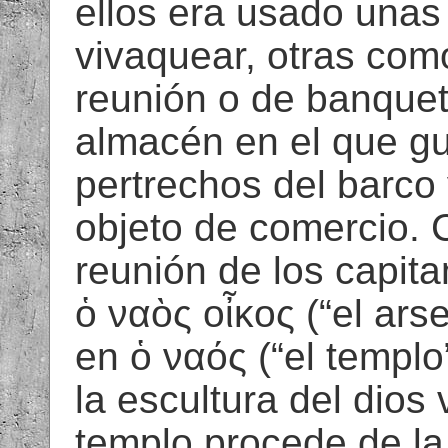
ellos era usado unas
vivaquear, otras com
reunión o de banquet
almacén en el que gu
pertrechos del barco 
objeto de comercio. 
reunión de los capita
ὁ ναὸς οἶκoς (“el arse
en ὁ ναός (“el templo”
la escultura del dios
templo procede de la